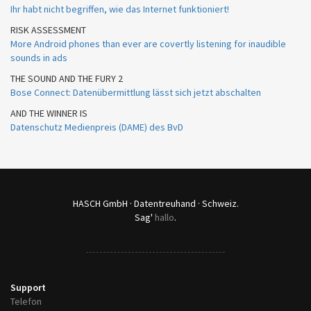
Ihr habt nicht begriffen, wie das Internet funktioniert!
RISK ASSESSMENT
More Android phones than ever are covertly listening for inaudible
sounds in ads
THE SOUND AND THE FURY 2
Bose Connect: Datenübermittlung lässt sich jetzt abschalten
AND THE WINNER IS
Datenschutz Medienpreis (DAME) des BvD
HASCH GmbH · Datentreuhand · Schweiz.
Sag'
hallo
.
Support
Telefon