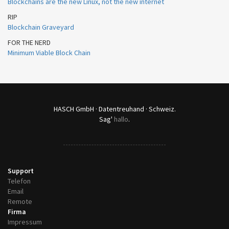
Blockchains are the new Linux, not the new internet
RIP
Blockchain Graveyard
FOR THE NERD
Minimum Viable Block Chain
HASCH GmbH · Datentreuhand · Schweiz.
Sag'
hallo
.
Support
Telefon
Email
Remote
Firma
Impressum