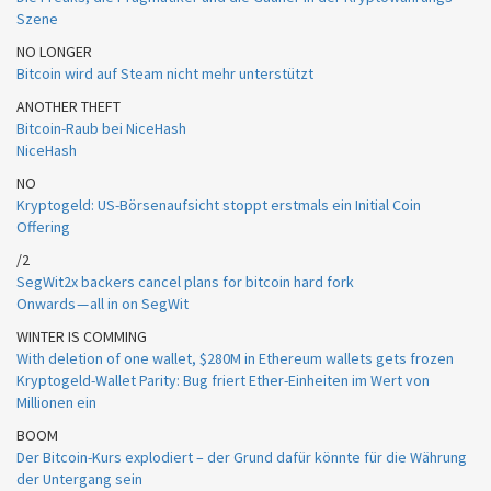
Szene
NO LONGER
Bitcoin wird auf Steam nicht mehr unterstützt
ANOTHER THEFT
Bitcoin-Raub bei NiceHash
NiceHash
NO
Kryptogeld: US-Börsenaufsicht stoppt erstmals ein Initial Coin
Offering
/2
SegWit2x backers cancel plans for bitcoin hard fork
Onwards — all in on SegWit
WINTER IS COMMING
With deletion of one wallet, $280M in Ethereum wallets gets frozen
Kryptogeld-Wallet Parity: Bug friert Ether-Einheiten im Wert von
Millionen ein
BOOM
Der Bitcoin-Kurs explodiert – der Grund dafür könnte für die Währung
der Untergang sein