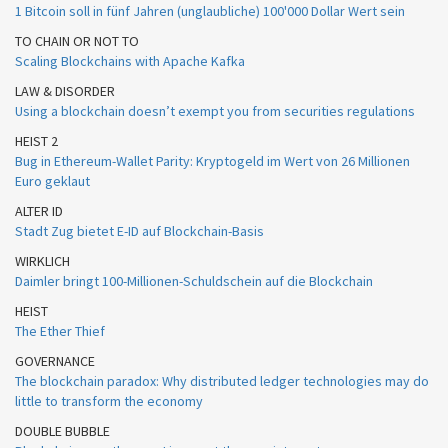
1 Bitcoin soll in fünf Jahren (unglaubliche) 100'000 Dollar Wert sein
TO CHAIN OR NOT TO
Scaling Blockchains with Apache Kafka
LAW & DISORDER
Using a blockchain doesn’t exempt you from securities regulations
HEIST 2
Bug in Ethereum-Wallet Parity: Kryptogeld im Wert von 26 Millionen
Euro geklaut
ALTER ID
Stadt Zug bietet E-ID auf Blockchain-Basis
WIRKLICH
Daimler bringt 100-Millionen-Schuldschein auf die Blockchain
HEIST
The Ether Thief
GOVERNANCE
The blockchain paradox: Why distributed ledger technologies may do
little to transform the economy
DOUBLE BUBBLE